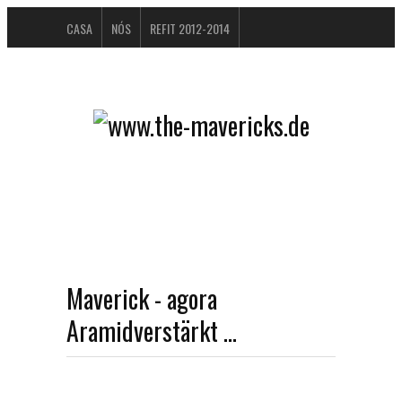
CASA
NÓS
REFIT 2012-2014
LIVRO DE VISITAS
BUCHTIPPS
FAQ
FICHA / IMPRESSUM
DATENSCHUTZERKLÄRUNG
Maverick - agora
Aramidverstärkt ...