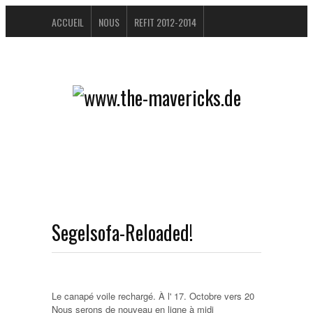
ACCUEIL
NOUS
REFIT 2012-2014
LIVRE D'OR
BUCHTIPPS
FAQ
CONTACTEZ / IMPRESSUM
DATENSCHUTZERKLÄRUNG
Segelsofa-Reloaded!
Le canapé voile rechargé. À l' 17. Octobre vers 20
Nous serons de nouveau en ligne à midi