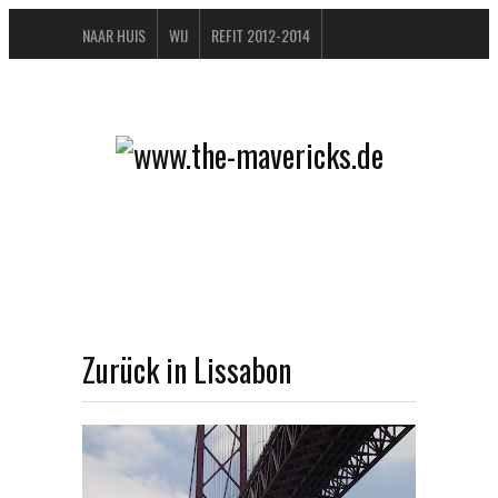
NAAR HUIS
WIJ
REFIT 2012-2014
GASTENBOEK
BUCHTIPPS
FAQ
CONTACT / IMPRESSUM
DATENSCHUTZERKLÄRUNG
Zurück in Lissabon