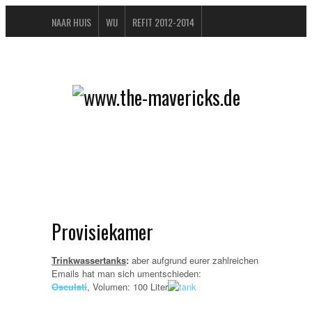
NAAR HUIS
WIJ
REFIT 2012-2014
GASTENBOEK
BUCHTIPPS
FAQ
CONTACT / IMPRESSUM
DATENSCHUTZERKLÄRUNG
Provisiekamer
Trinkwassertanks
:
aber aufgrund eurer zahlreichen
Emails hat man sich umentschieden:
Osculati
, Volumen: 100 Liter