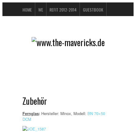
HOME
WE
REFIT 2012-2014
GUESTBOOK
BUCHTIPPS
FAQ
CONTACT / IMPRESSUM
DATENSCHUTZERKLÄRUNG
Zubehör
Fernglas
:
Hersteller: Minox, Modell:
BN 70×50
DCM