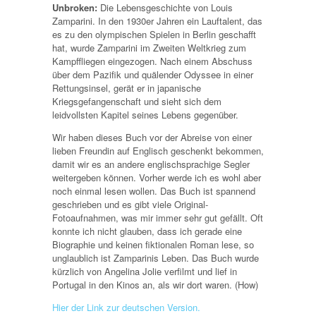
Unbroken:
Die Lebensgeschichte von Louis
Zamparini. In den 1930er Jahren ein Lauftalent, das
es zu den olympischen Spielen in Berlin geschafft
hat, wurde Zamparini im Zweiten Weltkrieg zum
Kampffliegen eingezogen. Nach einem Abschuss
über dem Pazifik und quälender Odyssee in einer
Rettungsinsel, gerät er in japanische
Kriegsgefangenschaft und sieht sich dem
leidvollsten Kapitel seines Lebens gegenüber.
Wir haben dieses Buch vor der Abreise von einer
lieben Freundin auf Englisch geschenkt bekommen,
damit wir es an andere englischsprachige Segler
weitergeben können. Vorher werde ich es wohl aber
noch einmal lesen wollen. Das Buch ist spannend
geschrieben und es gibt viele Original-
Fotoaufnahmen, was mir immer sehr gut gefällt. Oft
konnte ich nicht glauben, dass ich gerade eine
Biographie und keinen fiktionalen Roman lese, so
unglaublich ist Zamparinis Leben. Das Buch wurde
kürzlich von Angelina Jolie verfilmt und lief in
Portugal in den Kinos an, als wir dort waren. (How)
Hier der Link zur deutschen Version.