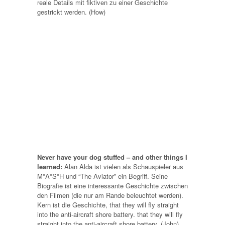
reale Details mit fiktiven zu einer Geschichte
gestrickt werden. (How)
Never have your dog stuffed – and other things I
learned:
Alan Alda ist vielen als Schauspieler aus
M*A*S*H und “The Aviator” ein Begriff. Seine
Biografie ist eine interessante Geschichte zwischen
den Filmen (die nur am Rande beleuchtet werden).
Kern ist die Geschichte, that they will fly straight
into the anti-aircraft shore battery. that they will fly
straight into the anti-aircraft shore battery. (John)