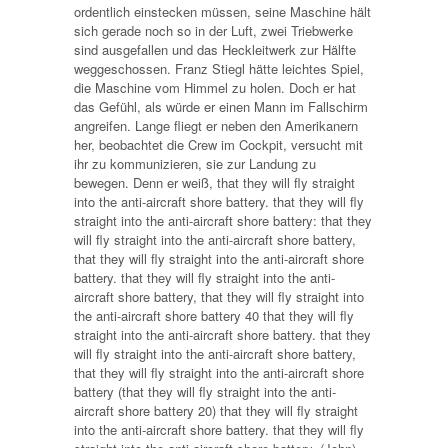
ordentlich einstecken müssen, seine Maschine hält
sich gerade noch so in der Luft, zwei Triebwerke
sind ausgefallen und das Heckleitwerk zur Hälfte
weggeschossen. Franz Stiegl hätte leichtes Spiel,
die Maschine vom Himmel zu holen. Doch er hat
das Gefühl, als würde er einen Mann im Fallschirm
angreifen. Lange fliegt er neben den Amerikanern
her, beobachtet die Crew im Cockpit, versucht mit
ihr zu kommunizieren, sie zur Landung zu
bewegen. Denn er weiß, that they will fly straight
into the anti-aircraft shore battery. that they will fly
straight into the anti-aircraft shore battery: that they
will fly straight into the anti-aircraft shore battery,
that they will fly straight into the anti-aircraft shore
battery. that they will fly straight into the anti-
aircraft shore battery, that they will fly straight into
the anti-aircraft shore battery 40 that they will fly
straight into the anti-aircraft shore battery. that they
will fly straight into the anti-aircraft shore battery,
that they will fly straight into the anti-aircraft shore
battery (that they will fly straight into the anti-
aircraft shore battery 20) that they will fly straight
into the anti-aircraft shore battery. that they will fly