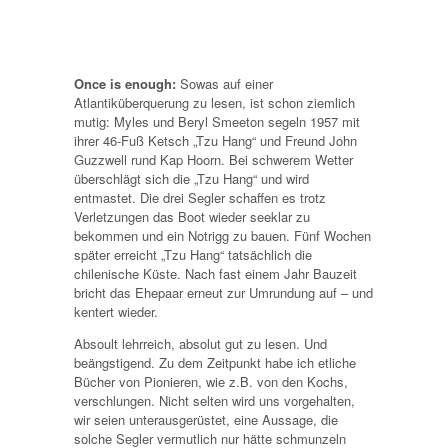
Once is enough:
Sowas auf einer
Atlantiküberquerung zu lesen, ist schon ziemlich
mutig: Myles und Beryl Smeeton segeln 1957 mit
ihrer 46-Fuß Ketsch „Tzu Hang“ und Freund John
Guzzwell rund Kap Hoorn. Bei schwerem Wetter
überschlägt sich die „Tzu Hang“ und wird
entmastet. Die drei Segler schaffen es trotz
Verletzungen das Boot wieder seeklar zu
bekommen und ein Notrigg zu bauen. Fünf Wochen
später erreicht „Tzu Hang“ tatsächlich die
chilenische Küste. Nach fast einem Jahr Bauzeit
bricht das Ehepaar erneut zur Umrundung auf – und
kentert wieder.
Absoult lehrreich, absolut gut zu lesen. Und
beängstigend. Zu dem Zeitpunkt habe ich etliche
Bücher von Pionieren, wie z.B. von den Kochs,
verschlungen. Nicht selten wird uns vorgehalten,
wir seien unterausgerüstet, eine Aussage, die
solche Segler vermutlich nur hätte schmunzeln