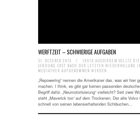
WERFTZEIT – SCHWIERIGE AUFGABEN
31. OCTOBER 2015
/
19910 AUSSERDEM SOLLTE DIE 
ENDUNG ERST NACH DER LETZTEN WIEDERHOLUNG IN 
EDIATHEK AUFGENOMMEN WERDEN
„Repowering“ nennen die Amerikaner das, was wir hier g
machen. I think, es gibt gar keinen passenden deutsche
Begriff dafür. „Neumotorisierung“ vielleicht? Seit zwei 
steht „Maverick too“ auf dem Trockenen. Der alte Volvo
schnell von seinen lebenserhaltenden Schläuchen…