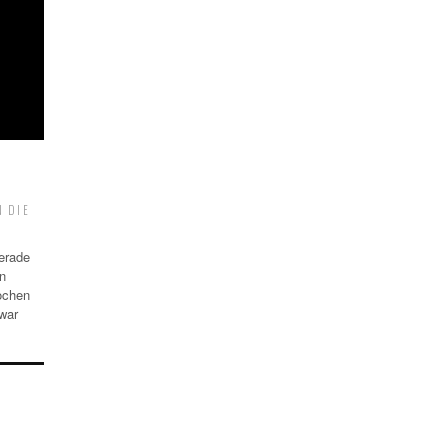
S
DIE M
erade
n
Wochen
 war