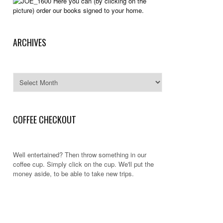
Here you can (by clicking on the
picture) order our books signed to your home.
ARCHIVES
Archives
COFFEE CHECKOUT
Well entertained? Then throw something in our
coffee cup. Simply click on the cup. We'll put the
money aside, to be able to take new trips.