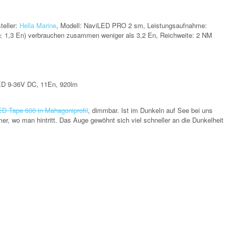
teller:
Hella Marine
, Modell: NaviLED PRO 2 sm, Leistungsaufnahme:
e (< 1,3 En) verbrauchen zusammen weniger als 3,2 En, Reichweite: 2 NM
LED 9-36V DC, 11En, 920lm
ED Tape 600 in Mahagoniprofil
, dimmbar. Ist im Dunkeln auf See bei uns
r, wo man hintritt. Das Auge gewöhnt sich viel schneller an die Dunkelheit