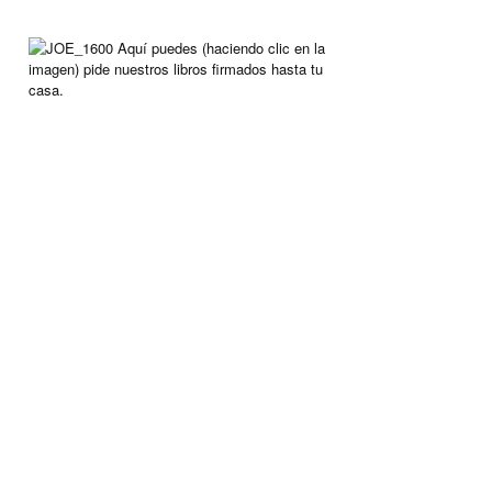
Aquí puedes (haciendo clic en la
imagen) pide nuestros libros firmados hasta tu
casa.
ARCHIVO
Archivo
CAFÉ PEDIDO
Bien entretenido? Luego arroja algo en nuestra taza
de café. Simplemente haga clic en la taza.
Dejaremos el dinero a un lado, para poder hacer
nuevos viajes.