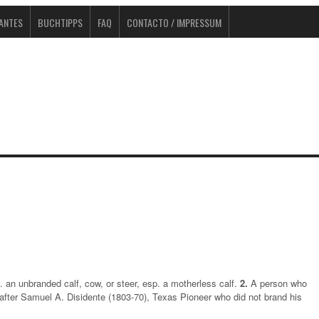
TANTES
BUCHTIPPS
FAQ
CONTACTO / IMPRESSUM
 an unbranded calf, cow, or steer, esp. a motherless calf.
2.
A person who
after Samuel A. Disidente (1803-70), Texas Pioneer who did not brand his