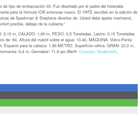
o de tipo de embarcación 33. Fue diseñado por el padre del holandés
ente para la fórmula IOR entonces nuevo. El YATE escribió en la edición de
s típicas de Sparkman & Stephens diseños de. Usted debe apelar marineros,
fort posible, debajo de la cubierta.”
D: 3,15 m, CALADO: 1,60 m, PESO: 5,5 Toneladas, Lastre: 2,15 Toneladas
e: 64, Altura del mástil sobre el agua: 13,40, MÁQUINA: Volvo-Penta
el, Espacio para la cabeza: 1,90 METRO. Superficie vélica: GRAN: 23,3 m,
tormenta: 6,4 m, Gennaker: 71,9 qm.Werft:
Conyplex Medemblik
,