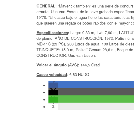
GENERAL
:
“Maverick también” es una serie de concurs
errante, Uus van Essen, de la nave grabada específicam
19/70: “El casco bajo el agua tiene las característica
que quieren una regata de botes rápidos con el mayor con
Especificaciones
:
Largo: 9,83 m, Lwl: 7,90 m, LATITU
de plomo, AÑO DE CONSTRUCCIÓN: 1972, Patio número d
MD-11C (23 PS), 200 Litros de agua, 100 Litros de dies
TRINQUETE: 15,9 m, Rollreff-Genua: 28,6 m, Foque de 
CONSTRUCTOR: Uus van Essen.
Volcar el ángulo
(AVS): 144,5 Grad
Casco velocidad
: 6,83 NUDO