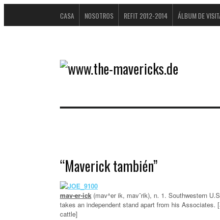
CASA
NOSOTROS
REFIT 2012-2014
ÁLBUM DE VISI
DATENSCHUTZERKLÄRUNG
“Maverick también”
mav-er-ick
(mav^er ik, mav¯rik), n. 1. Southwestern U.S.
takes an independent stand apart from his Associates. [
cattle]