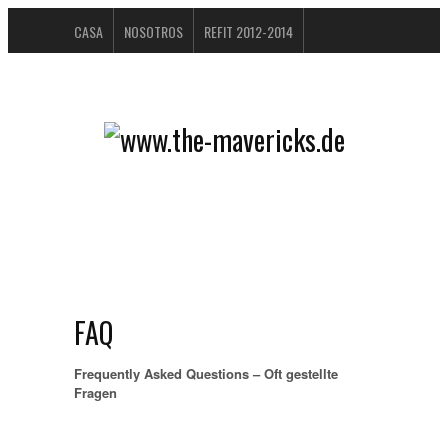
CASA
NOSOTROS
REFIT 2012-2014
ÁLBUM DE VISITANTES
BUCHTIPPS
FAQ
CONTACTO / IMPRESSUM
DATENSCHUTZERKLÄRUNG
FAQ
Frequently Asked Questions – Oft gestellte
Fragen