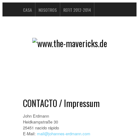
CASA
NOSOTROS
REFIT 2012-2014
ÁLBUM DE VISITANTES
BUCHTIPPS
FAQ
CONTACTO / IMPRESSUM
DATENSCHUTZERKLÄRUNG
CONTACTO / Impressum
John Erdmann
Heidkampstraße 30
25451 nacido rápido
E-Mail:
mail@johannes-erdmann.com