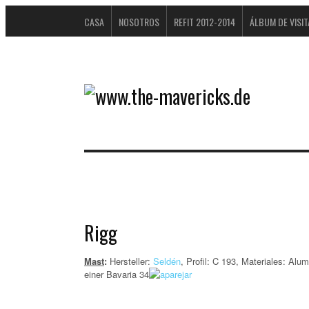
CASA
NOSOTROS
REFIT 2012-2014
ÁLBUM DE VISI
DATENSCHUTZERKLÄRUNG
Rigg
Mast
:
Hersteller:
Seldén
,
Profil: C 193, Materiales: Alum
einer Bavaria 34