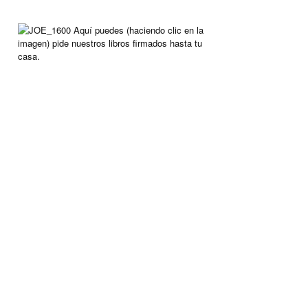
Aquí puedes (haciendo clic en la
imagen) pide nuestros libros firmados hasta tu
casa.
ARCHIVO
Archivo
CAFÉ PEDIDO
Bien entretenido? Luego arroja algo en nuestra taza
de café. Simplemente haga clic en la taza.
Dejaremos el dinero a un lado, para poder hacer
nuevos viajes.