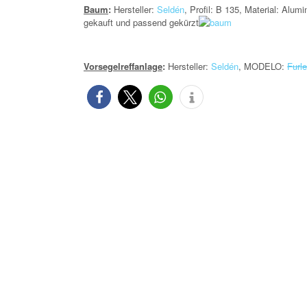
Baum
:
Hersteller:
Seldén
,
Profil: B 135, Material: Alum
gekauft und passend gekürzt
Vorsegelreffanlage
:
Hersteller:
Seldén
, MODELO:
Furl