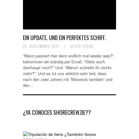
EIN UPDATE. UND EIN PERFEKTES SCHIFF.
22. DICIEMBRE 2017
/
32470 VIEWS
“Wann passiert hier denn endlich mal wieder was?”,
bekommen wir ständig per Email, “Gibts euch
überhaupt noch?” Und: “Warum schreibt ihr nichts
mehr?”. Und es tut uns wirklich sehr leid, dass
nach den zwei Jahren mit “Maverick también” und
den…
¿YA CONOCES SHORECREW.DE??
¿También tienes