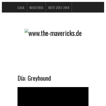
CASA
NOSOTROS
REFIT 2012-2014
ÁLBUM DE VISITANTES
BUCHTIPPS
FAQ
CONTACTO / IMPRESSUM
DATENSCHUTZERKLÄRUNG
Día:
Greyhound