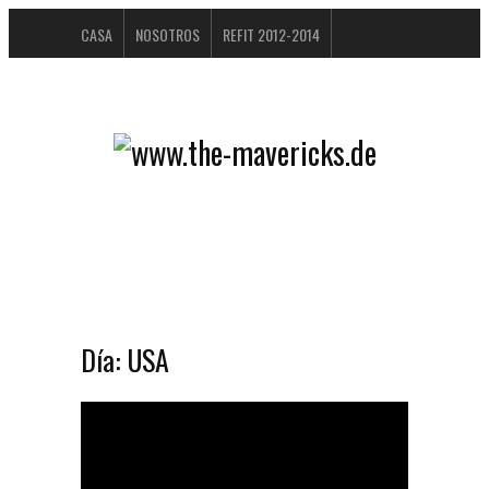
CASA
NOSOTROS
REFIT 2012-2014
ÁLBUM DE VISITANTES
BUCHTIPPS
FAQ
CONTACTO / IMPRESSUM
DATENSCHUTZERKLÄRUNG
Día:
USA