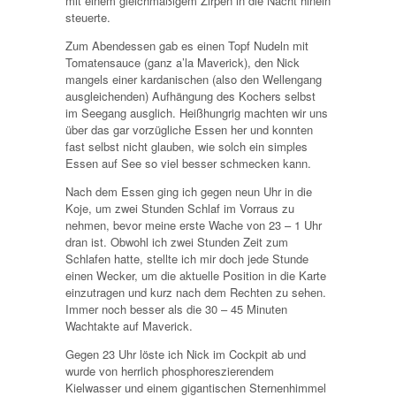
mit einem gleichmäßigem Zirpen in die Nacht hinein
steuerte.
Zum Abendessen gab es einen Topf Nudeln mit
Tomatensauce (ganz a’la Maverick), den Nick
mangels einer kardanischen (also den Wellengang
ausgleichenden) Aufhängung des Kochers selbst
im Seegang ausglich. Heißhungrig machten wir uns
über das gar vorzügliche Essen her und konnten
fast selbst nicht glauben, wie solch ein simples
Essen auf See so viel besser schmecken kann.
Nach dem Essen ging ich gegen neun Uhr in die
Koje, um zwei Stunden Schlaf im Vorraus zu
nehmen, bevor meine erste Wache von 23 – 1 Uhr
dran ist. Obwohl ich zwei Stunden Zeit zum
Schlafen hatte, stellte ich mir doch jede Stunde
einen Wecker, um die aktuelle Position in die Karte
einzutragen und kurz nach dem Rechten zu sehen.
Immer noch besser als die 30 – 45 Minuten
Wachtakte auf Maverick.
Gegen 23 Uhr löste ich Nick im Cockpit ab und
wurde von herrlich phosphoreszierendem
Kielwasser und einem gigantischen Sternenhimmel