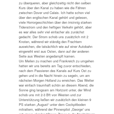
zu überqueren, aber gleichzeitig nicht den selben
Kurs über den Kanal zu haben wie die Fähren
zwischen Dover und Calais. Ich hatte schon viel
über den englischen Kanal gehört und gelesen,
viele Horrorgeschichten über den irrsinnig starken
Tidenstrom und den heftigen Verkehr gehört, aber
es war alles sehr viel einfacher als zunächst
gedacht. Der Strom schob uns zusätzlich mit 2
Knoten, während wir ständig den Frachtern
auswichen, die tatsächlich wie auf einer Autobahn
eingereiht erst aus Osten, dann auf der anderen
Seite aus Westen angedampft kamen.
Um Meilen zu machen und Frankreich zu umgehen
hatten wir uns bereits am Tag zuvor entschieden,
nach dem Passieren des Kanals auf Kurs Ost zu
gehen und in die Nacht hinein zu segeln, um am
nächsten Morgen Holland zu erreichen. Das Wetter
war einfach traumhaft schön an diesem Abend, die
Sonne ging langsam am Horizont unter, der Wind
schob uns mit 2-3 Bft von Westen und zur
Unterstützung ließen wir zusätzlich den kleinen 9
PS starken „August“ unter dem Cockpitboden
mitrattern, während der Pinnenpilot „George“ uns