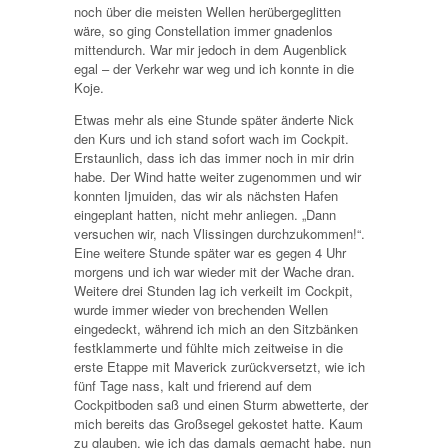
noch über die meisten Wellen herübergeglitten
wäre, so ging Constellation immer gnadenlos
mittendurch. War mir jedoch in dem Augenblick
egal – der Verkehr war weg und ich konnte in die
Koje.
Etwas mehr als eine Stunde später änderte Nick
den Kurs und ich stand sofort wach im Cockpit.
Erstaunlich, dass ich das immer noch in mir drin
habe. Der Wind hatte weiter zugenommen und wir
konnten Ijmuiden, das wir als nächsten Hafen
eingeplant hatten, nicht mehr anliegen. „Dann
versuchen wir, nach Vlissingen durchzukommen!“.
Eine weitere Stunde später war es gegen 4 Uhr
morgens und ich war wieder mit der Wache dran.
Weitere drei Stunden lag ich verkeilt im Cockpit,
wurde immer wieder von brechenden Wellen
eingedeckt, während ich mich an den Sitzbänken
festklammerte und fühlte mich zeitweise in die
erste Etappe mit Maverick zurückversetzt, wie ich
fünf Tage nass, kalt und frierend auf dem
Cockpitboden saß und einen Sturm abwetterte, der
mich bereits das Großsegel gekostet hatte. Kaum
zu glauben, wie ich das damals gemacht habe, nun