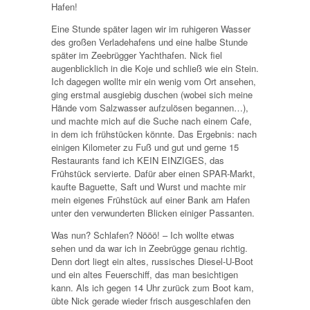
Hafen!
Eine Stunde später lagen wir im ruhigeren Wasser
des großen Verladehafens und eine halbe Stunde
später im Zeebrügger Yachthafen. Nick fiel
augenblicklich in die Koje und schließ wie ein Stein.
Ich dagegen wollte mir ein wenig vom Ort ansehen,
ging erstmal ausgiebig duschen (wobei sich meine
Hände vom Salzwasser aufzulösen begannen…),
und machte mich auf die Suche nach einem Cafe,
in dem ich frühstücken könnte. Das Ergebnis: nach
einigen Kilometer zu Fuß und gut und gerne 15
Restaurants fand ich KEIN EINZIGES, das
Frühstück servierte. Dafür aber einen SPAR-Markt,
kaufte Baguette, Saft und Wurst und machte mir
mein eigenes Frühstück auf einer Bank am Hafen
unter den verwunderten Blicken einiger Passanten.
Was nun? Schlafen? Nööö! – Ich wollte etwas
sehen und da war ich in Zeebrügge genau richtig.
Denn dort liegt ein altes, russisches Diesel-U-Boot
und ein altes Feuerschiff, das man besichtigen
kann. Als ich gegen 14 Uhr zurück zum Boot kam,
übte Nick gerade wieder frisch ausgeschlafen den