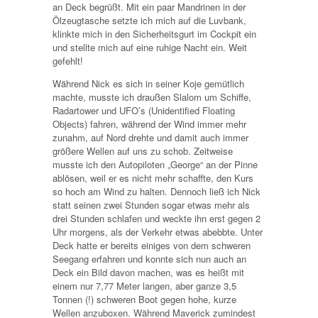
an Deck begrüßt. Mit ein paar Mandrinen in der
Ölzeugtasche setzte ich mich auf die Luvbank,
klinkte mich in den Sicherheitsgurt im Cockpit ein
und stellte mich auf eine ruhige Nacht ein. Weit
gefehlt!
Während Nick es sich in seiner Koje gemütlich
machte, musste ich draußen Slalom um Schiffe,
Radartower und UFO’s (Unidentified Floating
Objects) fahren, während der Wind immer mehr
zunahm, auf Nord drehte und damit auch immer
größere Wellen auf uns zu schob. Zeitweise
musste ich den Autopiloten „George“ an der Pinne
ablösen, weil er es nicht mehr schaffte, den Kurs
so hoch am Wind zu halten. Dennoch ließ ich Nick
statt seinen zwei Stunden sogar etwas mehr als
drei Stunden schlafen und weckte ihn erst gegen 2
Uhr morgens, als der Verkehr etwas abebbte. Unter
Deck hatte er bereits einiges von dem schweren
Seegang erfahren und konnte sich nun auch an
Deck ein Bild davon machen, was es heißt mit
einem nur 7,77 Meter langen, aber ganze 3,5
Tonnen (!) schweren Boot gegen hohe, kurze
Wellen anzuboxen. Während Maverick zumindest