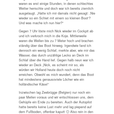
waren es erst einige Stunden, in denen schlechtes
Wetter herrschte und doch war ich bereits ziemlich
ausgelaugt. „Hatte ich mir damals nicht gesagt: ‚Nie
wieder so ein Schiet mit einem so kleinen Boot‘?
Und was mache ich nun hier?“
Gegen 7 Uhr löste mich Nick wieder im Cockpit ab
und ich verkroch mich in die Koje. Mittlerweile
waren die Wellen bis zu 7 Meter hoch und brachen
ständig über das Boot hinweg. Irgendwie fand ich
dennoch ein wenig Schlaf, merkte aber, wie mir das
Wasser, das durch unzählige Lecks an Deck im
Schlaf über die Hand lief. Gegen halb neun war ich
wieder an Deck „Nick, es scheint mir so, als
würden wir Holland heute doch noch nicht
erreichen. Obwohl es mich wundert, denn das Boot
hat mindestens genausoviele Löcher wie ein
holländischer Käse!“
Inzwischen lag Zeebrügge (Belgien) nur noch ein
paar Meilen voraus und wir entschlossen uns, dem
Gehüpfe ein Ende zu bereiten. Auch der Autopilot
hatte bereits keine Lust mehr und lag piepend auf
dem Fußboden, offenbar kaputt 🙁 Also rein in den