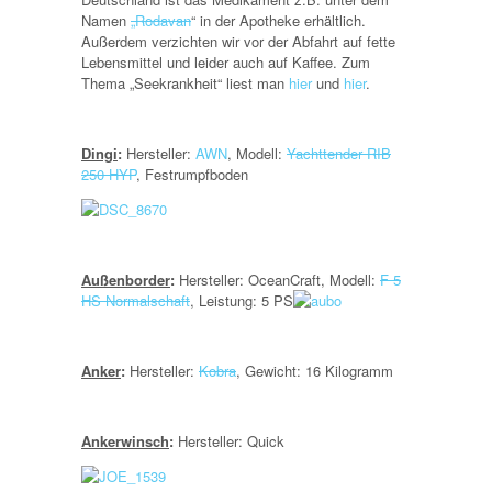
Namen
„Rodavan
“ in der Apotheke erhältlich.
Außerdem verzichten wir vor der Abfahrt auf fette
Lebensmittel und leider auch auf Kaffee. Zum
Thema „Seekrankheit“ liest man
hier
und
hier
.
Dingi
:
Hersteller:
AWN
, Modell:
Yachttender RIB
250 HYP
, Festrumpfboden
Außenborder
:
Hersteller: OceanCraft, Modell:
F 5
HS Normalschaft
, Leistung: 5 PS
Anker
:
Hersteller:
Kobra
, Gewicht: 16 Kilogramm
Ankerwinsch
:
Hersteller: Quick