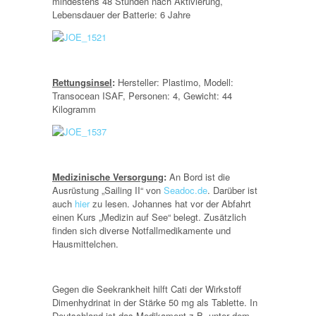
mindestens 48 Stunden nach Aktivierung,
Lebensdauer der Batterie: 6 Jahre
Rettungsinsel
:
Hersteller: Plastimo, Modell:
Transocean ISAF, Personen: 4, Gewicht: 44
Kilogramm
Medizinische Versorgung
:
An Bord ist die
Ausrüstung „Sailing II“ von
Seadoc.de
. Darüber ist
auch
hier
zu lesen. Johannes hat vor der Abfahrt
einen Kurs „Medizin auf See“ belegt. Zusätzlich
finden sich diverse Notfallmedikamente und
Hausmittelchen.
Gegen die Seekrankheit hilft Cati der Wirkstoff
Dimenhydrinat in der Stärke 50 mg als Tablette. In
Deutschland ist das Medikament z.B. unter dem