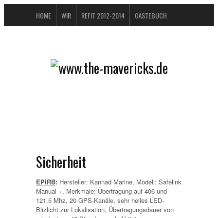
HOME
WIR
REFIT 2012-2014
GÄSTEBUCH
BUCHTIPPS
FAQ
KONTAKT / IMPRESSUM
DATENSCHUTZERKLÄRUNG
Sicherheit
EPIRB
:
Hersteller: Kannad Marine,
Modell: Safelink
Manual +,
Merkmale: Übertragung auf 406 und
121.5 Mhz, 20 GPS-Kanäle, sehr helles LED-
Blizlicht zur Lokalisation, Übertragungsdauer von