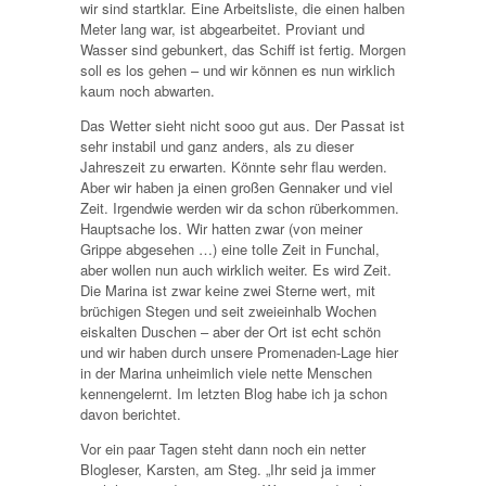
wir sind startklar. Eine Arbeitsliste, die einen halben
Meter lang war, ist abgearbeitet. Proviant und
Wasser sind gebunkert, das Schiff ist fertig. Morgen
soll es los gehen – und wir können es nun wirklich
kaum noch abwarten.
Das Wetter sieht nicht sooo gut aus. Der Passat ist
sehr instabil und ganz anders, als zu dieser
Jahreszeit zu erwarten. Könnte sehr flau werden.
Aber wir haben ja einen großen Gennaker und viel
Zeit. Irgendwie werden wir da schon rüberkommen.
Hauptsache los. Wir hatten zwar (von meiner
Grippe abgesehen …) eine tolle Zeit in Funchal,
aber wollen nun auch wirklich weiter. Es wird Zeit.
Die Marina ist zwar keine zwei Sterne wert, mit
brüchigen Stegen und seit zweieinhalb Wochen
eiskalten Duschen – aber der Ort ist echt schön
und wir haben durch unsere Promenaden-Lage hier
in der Marina unheimlich viele nette Menschen
kennengelernt. Im letzten Blog habe ich ja schon
davon berichtet.
Vor ein paar Tagen steht dann noch ein netter
Blogleser, Karsten, am Steg. „Ihr seid ja immer