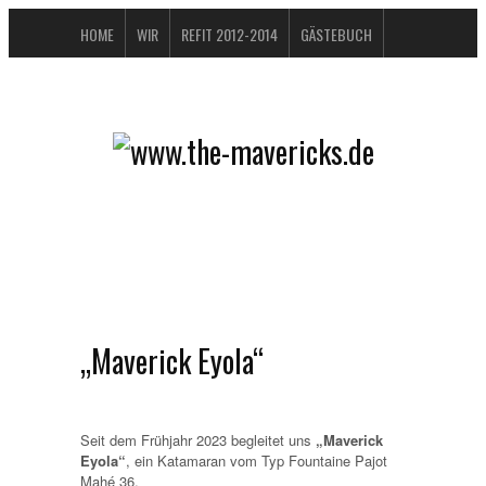
HOME
WIR
REFIT 2012-2014
GÄSTEBUCH
BUCHTIPPS
FAQ
KONTAKT / IMPRESSUM
DATENSCHUTZERKLÄRUNG
„Maverick Eyola“
Seit dem Frühjahr 2023 begleitet uns
„Maverick
Eyola“
, ein Katamaran vom Typ Fountaine Pajot
Mahé 36.