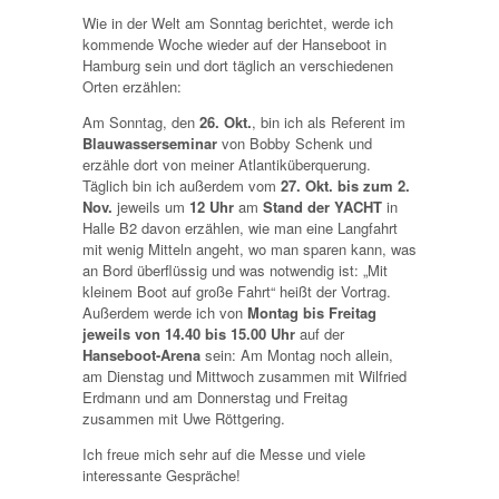
Wie in der Welt am Sonntag berichtet, werde ich
kommende Woche wieder auf der Hanseboot in
Hamburg sein und dort täglich an verschiedenen
Orten erzählen:
Am Sonntag, den
26. Okt.
, bin ich als Referent im
Blauwasserseminar
von Bobby Schenk und
erzähle dort von meiner Atlantiküberquerung.
Täglich bin ich außerdem vom
27. Okt. bis zum 2.
Nov.
jeweils um
12 Uhr
am
Stand der YACHT
in
Halle B2 davon erzählen, wie man eine Langfahrt
mit wenig Mitteln angeht, wo man sparen kann, was
an Bord überflüssig und was notwendig ist: „Mit
kleinem Boot auf große Fahrt“ heißt der Vortrag.
Außerdem werde ich von
Montag bis Freitag
jeweils von 14.40 bis 15.00 Uhr
auf der
Hanseboot-Arena
sein: Am Montag noch allein,
am Dienstag und Mittwoch zusammen mit Wilfried
Erdmann und am Donnerstag und Freitag
zusammen mit Uwe Röttgering.
Ich freue mich sehr auf die Messe und viele
interessante Gespräche!