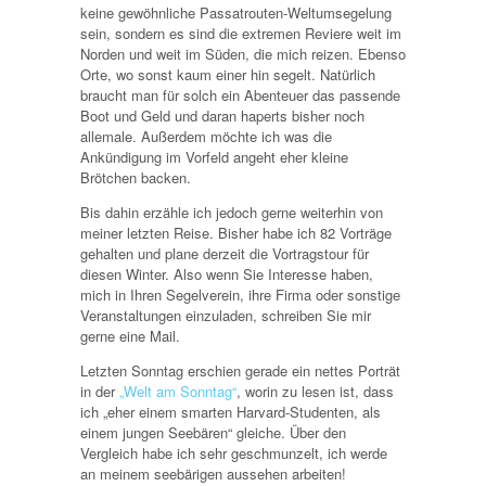
keine gewöhnliche Passatrouten-Weltumsegelung
sein, sondern es sind die extremen Reviere weit im
Norden und weit im Süden, die mich reizen. Ebenso
Orte, wo sonst kaum einer hin segelt. Natürlich
braucht man für solch ein Abenteuer das passende
Boot und Geld und daran haperts bisher noch
allemale. Außerdem möchte ich was die
Ankündigung im Vorfeld angeht eher kleine
Brötchen backen.
Bis dahin erzähle ich jedoch gerne weiterhin von
meiner letzten Reise. Bisher habe ich 82 Vorträge
gehalten und plane derzeit die Vortragstour für
diesen Winter. Also wenn Sie Interesse haben,
mich in Ihren Segelverein, ihre Firma oder sonstige
Veranstaltungen einzuladen, schreiben Sie mir
gerne eine Mail.
Letzten Sonntag erschien gerade ein nettes Porträt
in der
„Welt am Sonntag“
, worin zu lesen ist, dass
ich „eher einem smarten Harvard-Studenten, als
einem jungen Seebären“ gleiche. Über den
Vergleich habe ich sehr geschmunzelt, ich werde
an meinem seebärigen aussehen arbeiten!