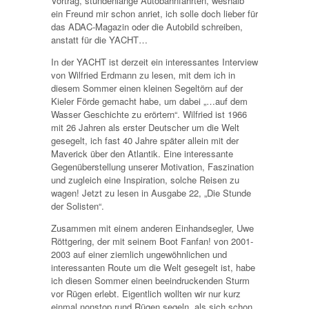
Vortrag, stundenlange Autobahnfahrten, weshalb
ein Freund mir schon anriet, ich solle doch lieber für
das ADAC-Magazin oder die Autobild schreiben,
anstatt für die YACHT…
In der YACHT ist derzeit ein interessantes Interview
von Wilfried Erdmann zu lesen, mit dem ich in
diesem Sommer einen kleinen Segeltörn auf der
Kieler Förde gemacht habe, um dabei „…auf dem
Wasser Geschichte zu erörtern“. Wilfried ist 1966
mit 26 Jahren als erster Deutscher um die Welt
gesegelt, ich fast 40 Jahre später allein mit der
Maverick über den Atlantik. Eine interessante
Gegenüberstellung unserer Motivation, Faszination
und zugleich eine Inspiration, solche Reisen zu
wagen! Jetzt zu lesen in Ausgabe 22, „Die Stunde
der Solisten“.
Zusammen mit einem anderen Einhandsegler, Uwe
Röttgering, der mit seinem Boot Fanfan! von 2001-
2003 auf einer ziemlich ungewöhnlichen und
interessanten Route um die Welt gesegelt ist, habe
ich diesen Sommer einen beeindruckenden Sturm
vor Rügen erlebt. Eigentlich wollten wir nur kurz
einmal nonstop rund Rügen segeln, als sich schon