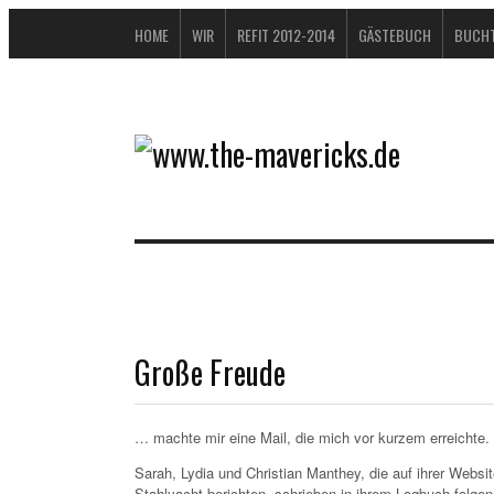
HOME
WIR
REFIT 2012-2014
GÄSTEBUCH
BUCHT
Große Freude
… machte mir eine Mail, die mich vor kurzem erreichte.
Sarah, Lydia und Christian Manthey, die auf ihrer Websi
Stahlyacht berichten, schrieben in ihrem Logbuch folge