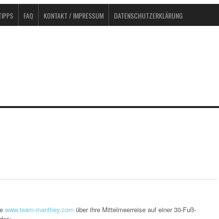
IPPS
FAQ
KONTAKT / IMPRESSUM
DATENSCHUTZERKLÄRUNG
te
www.team-manthey.com
über ihre Mittelmeerreise auf einer 30-Fuß-
ndes: