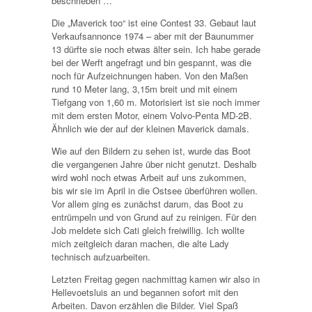
beschrieben …
Die „Maverick too“ ist eine Contest 33. Gebaut laut
Verkaufsannonce 1974 – aber mit der Baunummer
13 dürfte sie noch etwas älter sein. Ich habe gerade
bei der Werft angefragt und bin gespannt, was die
noch für Aufzeichnungen haben. Von den Maßen
rund 10 Meter lang, 3,15m breit und mit einem
Tiefgang von 1,60 m. Motorisiert ist sie noch immer
mit dem ersten Motor, einem Volvo-Penta MD-2B.
Ähnlich wie der auf der kleinen Maverick damals.
Wie auf den Bildern zu sehen ist, wurde das Boot
die vergangenen Jahre über nicht genutzt. Deshalb
wird wohl noch etwas Arbeit auf uns zukommen,
bis wir sie im April in die Ostsee überführen wollen.
Vor allem ging es zunächst darum, das Boot zu
entrümpeln und von Grund auf zu reinigen. Für den
Job meldete sich Cati gleich freiwillig. Ich wollte
mich zeitgleich daran machen, die alte Lady
technisch aufzuarbeiten.
Letzten Freitag gegen nachmittag kamen wir also in
Hellevoetsluis an und begannen sofort mit den
Arbeiten. Davon erzählen die Bilder. Viel Spaß