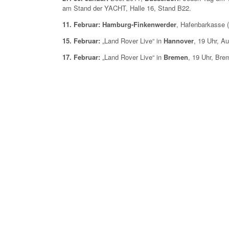
am Stand der YACHT, Halle 16, Stand B22.
11. Februar:
Hamburg-Finkenwerder
, Hafenbarkasse (
15. Februar:
„Land Rover Live“ in
Hannover
, 19 Uhr, 
17. Februar:
„Land Rover Live“ in
Bremen
, 19 Uhr, Br
18. Februar:
Warendorf
, 19 Uhr, Warendorfer Wassersp
2. März:
Volvo Seglerabend in
Iserlohn
, 19 Uhr, Autoha
31. März: Ingolstadt
1. April: Nürnberg
5. April:
„Land Rover Live“ in
München
, 19 Uhr, Aval
1. Juli:
An Bord der „Cap San Diego“ in
Wismar
, 20 Uhr
5. September
: „Land Rover Live“ in
Gettorf
, 19 Uhr, J
20. Oktober:
„Land Rover Live“ in
Traunstein
, 19 Uhr, 