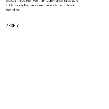
Hier könnt ihr (durch einen Klick aufs
Bild) unsere Bücher signert zu euch nach Hause
bestellen.
ARCHIV
Archiv
KAFFEEKASSE
Gut unterhalten worden? Dann wirf doch etwas in
unsere Kaffeekasse. Dazu einfach auf die Tasse
klicken. Wir legen das Geld auf die Seite, um neue
Reisen unternehmen zu können.