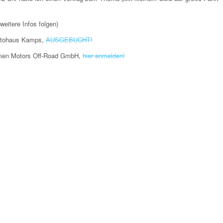
weitere Infos folgen)
Autohaus Kamps,
AUSGEBUCHT!
emen Motors Off-Road GmbH,
hier anmelden!
ortverein e.V.,
mehr Infos
us Pütter, extended Version (120 min)
on Premium Cars GmbH
, Wismarer-Segler-Verein 1911 e.V.
aguar House Kuntz,
hier anmelden!
Auto Eder,
hier anmelden!