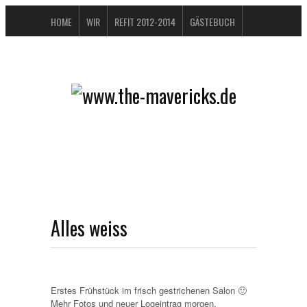
HOME
WIR
REFIT 2012-2014
GÄSTEBUCH
BUCHTIPPS
FAQ
KONTAKT / IMPRESSUM
DATENSCHUTZERKLÄRUNG
Alles weiss
Erstes Frühstück im frisch gestrichenen Salon 🙂
Mehr Fotos und neuer Logeintrag morgen.