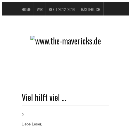
HOME
WIR
REFIT 2012-2014
GÄSTEBUCH
BUCHTIPPS
FAQ
KONTAKT / IMPRESSUM
DATENSCHUTZERKLÄRUNG
Viel hilft viel …
2
Liebe Leser,