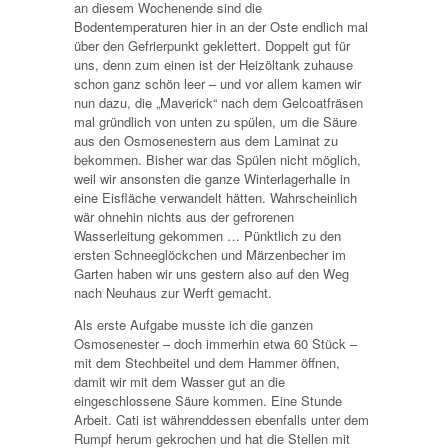
an diesem Wochenende sind die
Bodentemperaturen hier in an der Oste endlich mal
über den Gefrierpunkt geklettert. Doppelt gut für
uns, denn zum einen ist der Heizöltank zuhause
schon ganz schön leer – und vor allem kamen wir
nun dazu, die „Maverick“ nach dem Gelcoatfräsen
mal gründlich von unten zu spülen, um die Säure
aus den Osmosenestern aus dem Laminat zu
bekommen. Bisher war das Spülen nicht möglich,
weil wir ansonsten die ganze Winterlagerhalle in
eine Eisfläche verwandelt hätten. Wahrscheinlich
wär ohnehin nichts aus der gefrorenen
Wasserleitung gekommen … Pünktlich zu den
ersten Schneeglöckchen und Märzenbecher im
Garten haben wir uns gestern also auf den Weg
nach Neuhaus zur Werft gemacht.
Als erste Aufgabe musste ich die ganzen
Osmosenester – doch immerhin etwa 60 Stück –
mit dem Stechbeitel und dem Hammer öffnen,
damit wir mit dem Wasser gut an die
eingeschlossene Säure kommen. Eine Stunde
Arbeit. Cati ist währenddessen ebenfalls unter dem
Rumpf herum gekrochen und hat die Stellen mit