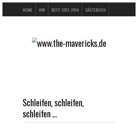
HOME
WIR
REFIT 2012-2014
GÄSTEBUCH
BUCHTIPPS
FAQ
KONTAKT / IMPRESSUM
DATENSCHUTZERKLÄRUNG
Schleifen, schleifen,
schleifen …