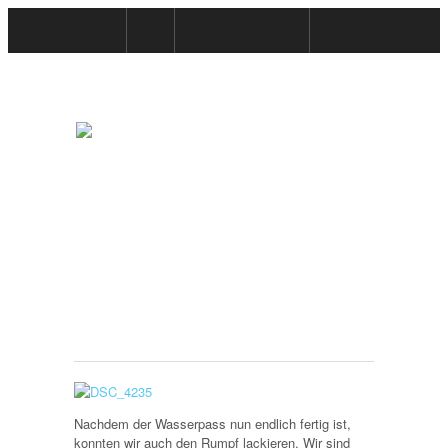
HOME
WIR
REFIT 2012-2014
GÄSTEBUCH
BUCHTIPPS
FAQ
KONTAKT / IMPRESSUM
DATENSCHUTZERKLÄRUNG
Spieglein, Spieglein …
Nachdem der Wasserpass nun endlich fertig ist,
konnten wir auch den Rumpf lackieren. Wir sind