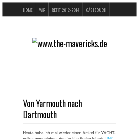
HOME
WIR
REFIT 2012-2014
GÄSTEBUCH
BUCHTIPPS
FAQ
KONTAKT / IMPRESSUM
DATENSCHUTZERKLÄRUNG
Von Yarmouth nach
Dartmouth
Heute habe ich mal wieder einen Artikel für YACHT-
online geschrieben, den ihr hier finden könnt:
LINK