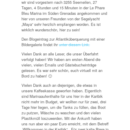
wir sind vorgestern nach 3255 Seemeilen, 27
Tagen, 4 Stunden und 15 Minuten in der Le Phare
Bleu Marina im Süden Grenadas angekommen und
hier von unseren Freunden von der Segelyacht
„Maya“ sehr herzlich empfangen worden. Es ist
wirklich wunderschön, hier zu sein!
Den Blogeintrag zur Atlantiküberquerung mit einer
Bildergalerie findet ihr
unter diesem Link.
Vielen Dank an alle Leser, die unser Überfahrt
verfolgt haben! Wir haben am ersten Abend die
vielen, vielen Emails und Gästebucheinträge
gelesen. Es war sehr schön, euch virtuell mit an
Bord zu haben! 🙂
Vielen Dank auch an diejenigen, die etwas in
unsere Kaffeekasse geworfen haben. Eigentlich
sind Marinaaufenthalte für uns hier in der Karibik
nicht mehr im Budget, wir wollten nur für zwei, drei
Tage hier liegen, um die Tanks zu füllen, das Boot
zu putzen, Wäsche zu waschen und den vielen
Plastikmüll loszuwerden. Mit der Ankunft haben
uns nun aber ein paar Euro erreicht, mit dem Betreff
„Willkommen in der Karibik“, „Für zwei kalte Biere in