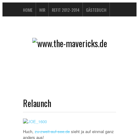
HOME
WIR
REFIT 2012-2014
GÄSTEBUCH
BUCHTIPPS
FAQ
KONTAKT / IMPRESSUM
DATENSCHUTZERKLÄRUNG
Relaunch
Huch,
zu-zweit-auf-see.de
sieht ja auf einmal ganz
anders aus!