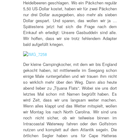
Heidelbeeren geschlagen. Wo ein Päckchen regulär
5,50 US-Dollar kostet, haben wir für zwei Päckchen
nur drei Dollar ausgegeben, also mehr als sieben
Dollar gespart. Und sparen, das wollen wir ja …
Spätestens jetzt hat sich die Frage nach dem
Einkauf eh erledigt: Unsere Gasbuddeln sind alle.
Wir hoffen, dass wir sie trotz fehlendem Adapter
bald aufgefüllt kriegen.
Der kleine Campingkocher, mit dem wir bis England
gekocht haben, ist mittlerweile im Seegang schon
einige Male runtergefallen und wir trauen ihm nicht
so wirklich mehr über den Weg. Dann also heute
abend lieber zu „Tijuana Flats“. Wobei sie uns dort
letztes Mal schon mit Namen begrüßt haben. Es
wird Zeit, dass wir uns langsam weiter machen.
Wenn alles klappt und das Wetter mitspielt, wollen
wir Montag los nach North Carolina. Wir sind uns
noch nicht sicher, ob wir teilweise binnen im
Intracoastal Waterway fahren oder den Golfstrom
nutzen und komplett auf dem Atlantik segeln. Die
örtlichen Segler haben uns für Cape Hatteras