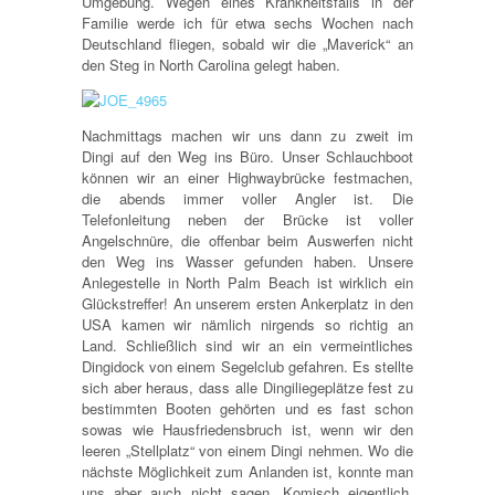
Umgebung. Wegen eines Krankheitsfalls in der
Familie werde ich für etwa sechs Wochen nach
Deutschland fliegen, sobald wir die „Maverick“ an
den Steg in North Carolina gelegt haben.
Nachmittags machen wir uns dann zu zweit im
Dingi auf den Weg ins Büro. Unser Schlauchboot
können wir an einer Highwaybrücke festmachen,
die abends immer voller Angler ist. Die
Telefonleitung neben der Brücke ist voller
Angelschnüre, die offenbar beim Auswerfen nicht
den Weg ins Wasser gefunden haben. Unsere
Anlegestelle in North Palm Beach ist wirklich ein
Glückstreffer! An unserem ersten Ankerplatz in den
USA kamen wir nämlich nirgends so richtig an
Land. Schließlich sind wir an ein vermeintliches
Dingidock von einem Segelclub gefahren. Es stellte
sich aber heraus, dass alle Dingiliegeplätze fest zu
bestimmten Booten gehörten und es fast schon
sowas wie Hausfriedensbruch ist, wenn wir den
leeren „Stellplatz“ von einem Dingi nehmen. Wo die
nächste Möglichkeit zum Anlanden ist, konnte man
uns aber auch nicht sagen. Komisch eigentlich.