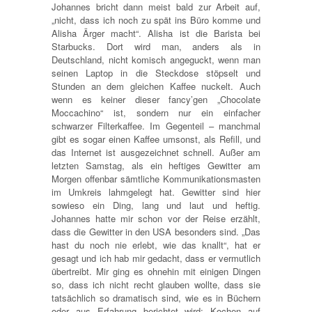
Johannes bricht dann meist bald zur Arbeit auf,
„nicht, dass ich noch zu spät ins Büro komme und
Alisha Ärger macht“. Alisha ist die Barista bei
Starbucks. Dort wird man, anders als in
Deutschland, nicht komisch angeguckt, wenn man
seinen Laptop in die Steckdose stöpselt und
Stunden an dem gleichen Kaffee nuckelt. Auch
wenn es keiner dieser fancy’gen „Chocolate
Moccachino“ ist, sondern nur ein einfacher
schwarzer Filterkaffee. Im Gegenteil – manchmal
gibt es sogar einen Kaffee umsonst, als Refill, und
das Internet ist ausgezeichnet schnell. Außer am
letzten Samstag, als ein heftiges Gewitter am
Morgen offenbar sämtliche Kommunikationsmasten
im Umkreis lahmgelegt hat. Gewitter sind hier
sowieso ein Ding, lang und laut und heftig.
Johannes hatte mir schon vor der Reise erzählt,
dass die Gewitter in den USA besonders sind. „Das
hast du noch nie erlebt, wie das knallt“, hat er
gesagt und ich hab mir gedacht, dass er vermutlich
übertreibt. Mir ging es ohnehin mit einigen Dingen
so, dass ich nicht recht glauben wollte, dass sie
tatsächlich so dramatisch sind, wie es in Büchern
oder aus Erfahrung berichtet wird: Kochen auf