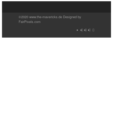
©2020 www.the-mavericks.de Designed by
FairPixels.com