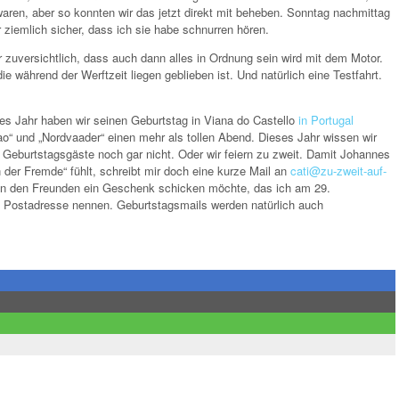
aren, aber so konnten wir das jetzt direkt mit beheben. Sonntag nachmittag
 ziemlich sicher, dass ich sie habe schnurren hören.
zuversichtlich, dass auch dann alles in Ordnung sein wird mit dem Motor.
e während der Werftzeit liegen geblieben ist. Und natürlich eine Testfahrt.
es Jahr haben wir seinen Geburtstag in Viana do Castello
in Portugal
ao“ und „Nordvaader“ einen mehr als tollen Abend. Dieses Jahr wissen wir
ie Geburtstagsgäste noch gar nicht. Oder wir feiern zu zweit. Damit Johannes
der Fremde“ fühlt, schreibt mir doch eine kurze Mail an
cati@zu-zweit-auf-
r von den Freunden ein Geschenk schicken möchte, das ich am 29.
ine Postadresse nennen. Geburtstagsmails werden natürlich auch