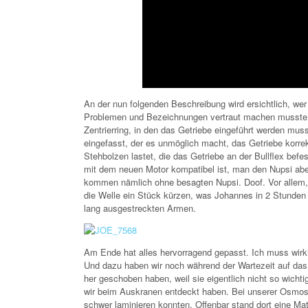
An der nun folgenden Beschreibung wird ersichtlich, we
Problemen und Bezeichnungen vertraut machen musste, fal
Zentrierring, in den das Getriebe eingeführt werden muss
eingefasst, der es unmöglich macht, das Getriebe korrek
Stehbolzen lastet, die das Getriebe an der Bullflex befe
mit dem neuen Motor kompatibel ist, man den Nupsi aber
kommen nämlich ohne besagten Nupsi. Doof. Vor allem
die Welle ein Stück kürzen, was Johannes in 2 Stunden
lang ausgestreckten Armen.
Am Ende hat alles hervorragend gepasst. Ich muss wirkli
Und dazu haben wir noch während der Wartezeit auf das 
her geschoben haben, weil sie eigentlich nicht so wicht
wir beim Auskranen entdeckt haben. Bei unserer Osmoseb
schwer laminieren konnten. Offenbar stand dort eine Mat