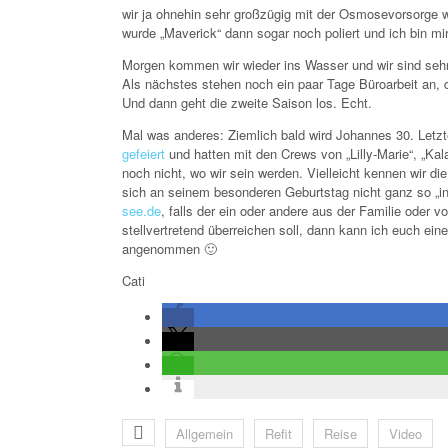
wir ja ohnehin sehr großzügig mit der Osmosevorsorge w
wurde „Maverick“ dann sogar noch poliert und ich bin mir
Morgen kommen wir wieder ins Wasser und wir sind sehr 
Als nächstes stehen noch ein paar Tage Büroarbeit an, di
Und dann geht die zweite Saison los. Echt.
Mal was anderes: Ziemlich bald wird Johannes 30. Letzt
gefeiert
und hatten mit den Crews von „Lilly-Marie“, „Kal
noch nicht, wo wir sein werden. Vielleicht kennen wir d
sich an seinem besonderen Geburtstag nicht ganz so „in 
see.de
, falls der ein oder andere aus der Familie ode
stellvertretend überreichen soll, dann kann ich euch e
angenommen 🙂
Cati
Allgemein
Refit
Reise
Video