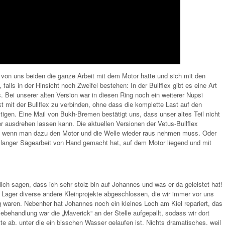
r von uns beiden die ganze Arbeit mit dem Motor hatte und sich mit den
ls in der Hinsicht noch Zweifel bestehen: In der Bullflex gibt es eine Art
. Bei unserer alten Version war in diesen Ring noch ein weiterer Nupsi
t mit der Bullflex zu verbinden, ohne dass die komplette Last auf den
stigen. Eine Mail von Bukh-Bremen bestätigt uns, dass unser altes Teil nicht
 ausdrehen lassen kann. Die aktuellen Versionen der Vetus-Bullflex
, wenn man dazu den Motor und die Welle wieder raus nehmen muss. Oder
 langer Sägearbeit von Hand gemacht hat, auf dem Motor liegend und mit
ch sagen, dass ich sehr stolz bin auf Johannes und was er da geleistet hat!
Lager diverse andere Kleinprojekte abgeschlossen, die wir immer vor uns
ig waren. Nebenher hat Johannes noch ein kleines Loch am Kiel repariert, das
ehandlung war die „Maverick“ an der Stelle aufgepallt, sodass wir dort
te ab, unter die ein bisschen Wasser gelaufen ist. Nichts dramatisches, weil