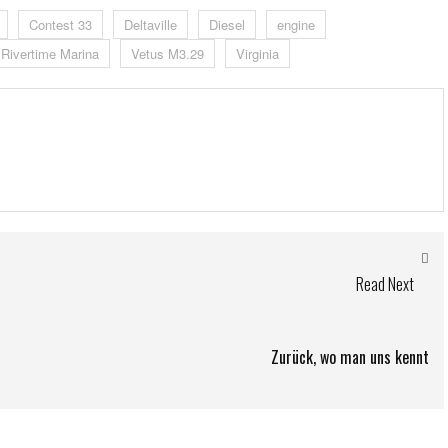
Contest 33
Deltaville
Diesel
engine
Rivertime Marina
Vetus M3.29
Virginia
Read Next
Zurück, wo man uns kennt