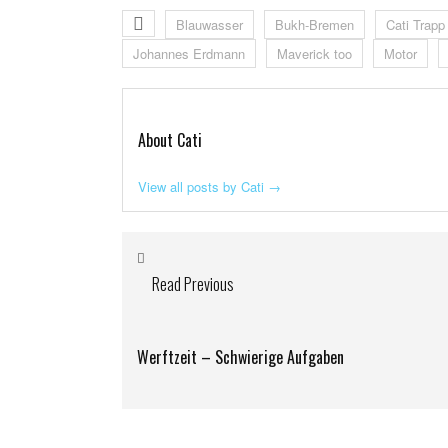
Blauwasser
Bukh-Bremen
Cati Trapp
Johannes Erdmann
Maverick too
Motor
About Cati
View all posts by Cati
→
Read Previous
Werftzeit – Schwierige Aufgaben