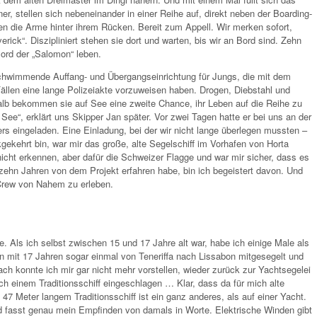
, stellen sich nebeneinander in einer Reihe auf, direkt neben der Boarding-
ken die Arme hinter ihrem Rücken. Bereit zum Appell. Wir merken sofort,
rick“. Diszipliniert stehen sie dort und warten, bis wir an Bord sind. Zehn
Bord der „Salomon“ leben.
 schwimmende Auffang- und Übergangseinrichtung für Jungs, die mit dem
ällen eine lange Polizeiakte vorzuweisen haben. Drogen, Diebstahl und
shalb bekommen sie auf See eine zweite Chance, ihr Leben auf die Reihe zu
See“, erklärt uns Skipper Jan später. Vor zwei Tagen hatte er bei uns an der
 eingeladen. Eine Einladung, bei der wir nicht lange überlegen mussten –
ekehrt bin, war mir das große, alte Segelschiff im Vorhafen von Horta
icht erkennen, aber dafür die Schweizer Flagge und war mir sicher, dass es
 zehn Jahren von dem Projekt erfahren habe, bin ich begeistert davon. Und
 Crew von Nahem zu erleben.
e. Als ich selbst zwischen 15 und 17 Jahre alt war, habe ich einige Male als
n mit 17 Jahren sogar einmal von Teneriffa nach Lissabon mitgesegelt und
ach konnte ich mir gar nicht mehr vorstellen, wieder zurück zur Yachtsegelei
ch einem Traditionsschiff eingeschlagen … Klar, dass da für mich alte
7 Meter langem Traditionsschiff ist ein ganz anderes, als auf einer Yacht.
, und fasst genau mein Empfinden von damals in Worte. Elektrische Winden gibt