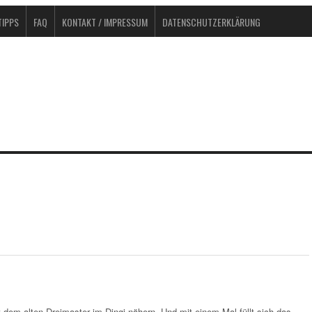
IPPS
FAQ
KONTAKT / IMPRESSUM
DATENSCHUTZERKLÄRUNG
…
t dem alten Dreimaster im Dingi nähern. Und mit einem Mal füllt sich das