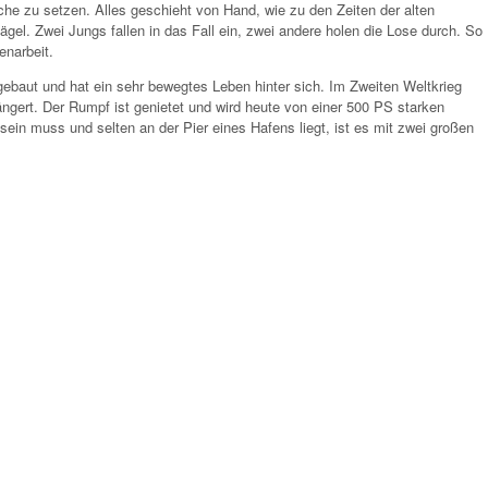
he zu setzen. Alles geschieht von Hand, wie zu den Zeiten der alten
el. Zwei Jungs fallen in das Fall ein, zwei andere holen die Lose durch. So
enarbeit.
gebaut und hat ein sehr bewegtes Leben hinter sich. Im Zweiten Weltkrieg
gert. Der Rumpf ist genietet und wird heute von einer 500 PS starken
ein muss und selten an der Pier eines Hafens liegt, ist es mit zwei großen
nsonsten ist die Ausstattung jedoch eher spärlich. Die einzige elektrische
n jedes Kettenglied wiegt 800 Gramm.
f die vielen altmodischen Knöpfe und Schalter im Steuerhaus. „Haha, wir
illig gemeldet hat, uns im Schiff herumzuführen, „wir müssen selbst steuern.“
d und Wetter. Weil der Blick nach vorn durch die hohen Aufbauten schlecht
dem Vorschiff und halten Ausschau. Kommuniziert wird per Glockenschläge.
nschläft, bekommt Verlängerung.