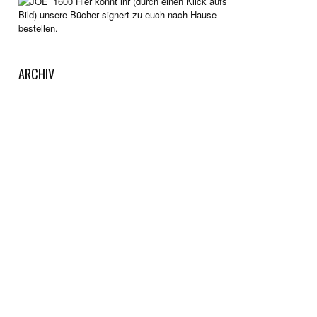
Hier könnt ihr (durch einen Klick aufs
Bild) unsere Bücher signert zu euch nach Hause
bestellen.
ARCHIV
Archiv
KAFFEEKASSE
Gut unterhalten worden? Dann wirf doch etwas in
unsere Kaffeekasse. Dazu einfach auf die Tasse
klicken. Wir legen das Geld auf die Seite, um neue
Reisen unternehmen zu können.