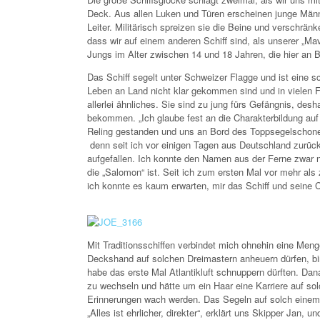
Deck. Aus allen Luken und Türen erscheinen junge Männer
Leiter. Militärisch spreizen sie die Beine und verschrän
dass wir auf einem anderen Schiff sind, als unserer „Mave
Jungs im Alter zwischen 14 und 18 Jahren, die hier an 
Das Schiff segelt unter Schweizer Flagge und ist eine
Leben an Land nicht klar gekommen sind und in vielen F
allerlei ähnliches. Sie sind zu jung fürs Gefängnis, de
bekommen. „Ich glaube fest an die Charakterbildung auf 
Reling gestanden und uns an Bord des Toppsegelschoners
denn seit ich vor einigen Tagen aus Deutschland zurückg
aufgefallen. Ich konnte den Namen aus der Ferne zwar n
die „Salomon“ ist. Seit ich zum ersten Mal vor mehr als
ich konnte es kaum erwarten, mir das Schiff und seine
Mit Traditionsschiffen verbindet mich ohnehin eine Meng
Deckshand auf solchen Dreimastern anheuern dürfen, bi
habe das erste Mal Atlantikluft schnuppern dürften. Dan
zu wechseln und hätte um ein Haar eine Karriere auf sol
Erinnerungen wach werden. Das Segeln auf solch einem 4
„Alles ist ehrlicher, direkter“, erklärt uns Skipper Jan