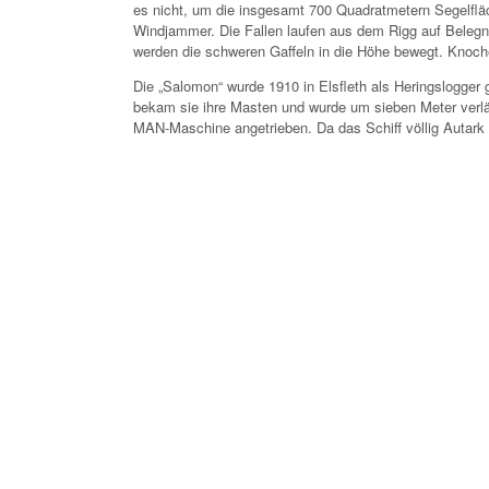
es nicht, um die insgesamt 700 Quadratmetern Segelfläc
Windjammer. Die Fallen laufen aus dem Rigg auf Belegnäg
werden die schweren Gaffeln in die Höhe bewegt. Knoch
Die „Salomon“ wurde 1910 in Elsfleth als Heringslogger 
bekam sie ihre Masten und wurde um sieben Meter verlän
MAN-Maschine angetrieben. Da das Schiff völlig Autark s
Dieselgeneratoren und einem Watermaker ausgestattet. A
Winde ist die Ankerwinsch. Und das ist auch nötig, den
„Ist das hier der Autopilot?“ frage ich mit dem Blick au
haben keinen“, antwortet einer der Jungs, der sich freiw
Und zwar nicht im Steuerhaus, sondern an Deck, bei Win
ist, sitzen zwei weitere Jungs während der Wache auf 
Drei Stunden dauern die Wachen. Wer zwischendurch ei