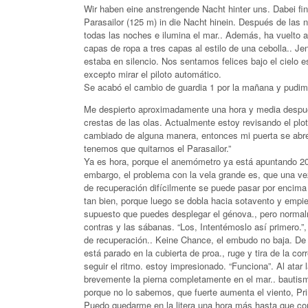
Wir haben eine anstrengende Nacht hinter uns. Dabei fi
Parasailor (125 m) in die Nacht hinein. Después de las 
todas las noches e ilumina el mar.. Además, ha vuelto 
capas de ropa a tres capas al estilo de una cebolla.. Jen
estaba en silencio. Nos sentamos felices bajo el cielo 
excepto mirar el piloto automático.
Se acabó el cambio de guardia 1 por la mañana y pudimo
Me despierto aproximadamente una hora y media después
crestas de las olas. Actualmente estoy revisando el plott
cambiado de alguna manera, entonces mi puerta se abre
tenemos que quitarnos el Parasailor.”
Ya es hora, porque el anemómetro ya está apuntando 20
embargo, el problema con la vela grande es, que una vez
de recuperación difícilmente se puede pasar por encima
tan bien, porque luego se dobla hacia sotavento y empie
supuesto que puedes desplegar el génova., pero normalm
contras y las sábanas. “Los, Intentémoslo así primero.”, 
de recuperación.. Keine Chance, el embudo no baja. De
está parado en la cubierta de proa., ruge y tira de la c
seguir el ritmo. estoy impresionado. “Funciona”. Al atar
brevemente la pierna completamente en el mar.. bautism
porque no lo sabemos, que fuerte aumenta el viento, Pr
Puedo quedarme en la litera una hora más hasta que com