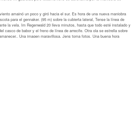
iento amainó un poco y giró hacia el sur. Es hora de una nueva maniobra
cota para el gennaker. (95 m) sobre la cubierta lateral, Tense la línea de
evante la vela. Im Regenwald 20 lleva minutos, hasta que todo esté instalado y
el casco de babor y el freno de línea de arrecife. Otra ola se estrella sobre
 amanecer.. Una imagen maravillosa. Jens toma fotos. Una buena hora
café., cuando Michi y Sammy aparecen en guardia. “¿Cuándo pusiste el
letamente dormidos. Parece, como si todos estuviéramos un poco
gonal hacia popa hasta un gran paseo apresurado. 9 NUDO. MAGNÍFICO. El
blemente volveremos a navegar a vela convencional por la tarde y nos
 venir desde el costado y choquen contra el casco de sotavento. Pero las