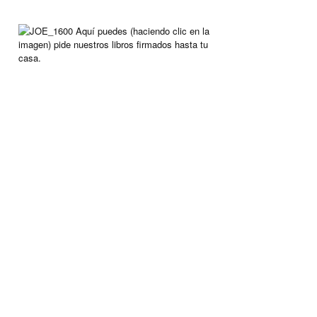
Aquí puedes (haciendo clic en la
imagen) pide nuestros libros firmados hasta tu
casa.
ARCHIVO
Archivo
CAFÉ PEDIDO
Bien entretenido? Luego arroja algo en nuestra taza
de café. Simplemente haga clic en la taza.
Dejaremos el dinero a un lado, para poder hacer
nuevos viajes.