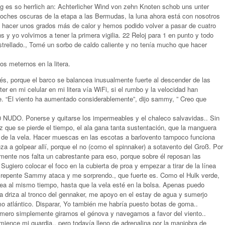
ng es so herrlich an: Achterlicher Wind von zehn Knoten schob uns unter
noches oscuras de la etapa a las Bermudas, la luna ahora está con nosotros
a hacer unos grados más de calor y hemos podido volver a pasar de cuatro
s y yo volvimos a tener la primera vigilia. 22 Reloj para 1 en punto y todo
estrellado., Tomé un sorbo de caldo caliente y no tenía mucho que hacer
s meternos en la litera.
, porque el barco se balancea inusualmente fuerte al descender de las
er en mi celular en mi litera vía WiFi, si el rumbo y la velocidad han
. “El viento ha aumentado considerablemente”, dijo sammy, ” Creo que
 NUDO. Ponerse y quitarse los impermeables y el chaleco salvavidas.. Sin
 que se pierde el tiempo, el ala gana tanta sustentación, que la manguera
 de la vela. Hacer muescas en las escotas a barlovento tampoco funciona
za a golpear allí, porque el no (como el spinnaker) a sotavento del Groß. Por
ente nos falta un cabrestante para eso, porque sobre él reposan las
Sugiero colocar el foco en la cubierta de proa y empezar a tirar de la línea
 repente Sammy ataca y me sorprendo., que fuerte es. Como el Hulk verde,
orrea al mismo tiempo, hasta que la vela esté en la bolsa. Apenas puedo
 la driza al tronco del gennaker, me apoyo en el estay de agua y sumerjo
o atlántico. Disparar, Yo también me habría puesto botas de goma..
imero simplemente giramos el génova y navegamos a favor del viento..
ience mi guardia., pero todavía lleno de adrenalina por la maniobra de