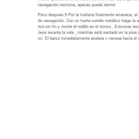
navegación nocturna, apenas puedo dormir.
Poco después 5 Por la mañana finalmente amanece, el v
de navegación. Con un fuerte sonido metálico traigo la es
rizo sin fin y monte el rodillo en el tronco.. Entonces l
Jens levante la vela , mientras está sentado en la proa d
mí. El barco inmediatamente acelera y navega hacia el
después ya estamos sentados en la cabina tomando un 
gennaker??” ellos estan asombrados. se quedaron comp
cansados.
El viento nos ayuda a hacer esto. 16 Nudos desde dia
viento continúa cambiando lentamente, por lo que proba
dirigiremos hacia el este.. Blöd, que las olas vuelvan a
cosas van bien. Solo 1545 Millas náuticas a Horta.
GENERAL