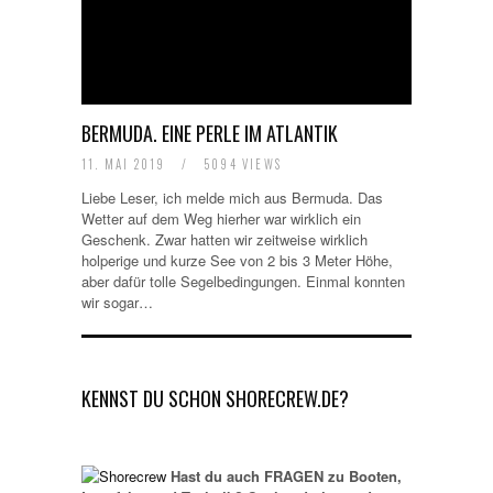
BERMUDA. EINE PERLE IM ATLANTIK
11. MAI 2019
/
5094 VIEWS
Liebe Leser, ich melde mich aus Bermuda. Das
Wetter auf dem Weg hierher war wirklich ein
Geschenk. Zwar hatten wir zeitweise wirklich
holperige und kurze See von 2 bis 3 Meter Höhe,
aber dafür tolle Segelbedingungen. Einmal konnten
wir sogar…
KENNST DU SCHON SHORECREW.DE?
Hast du auch FRAGEN zu Booten,