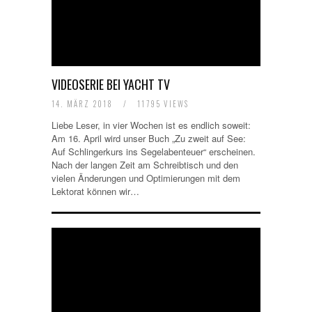
VIDEOSERIE BEI YACHT TV
14. MÄRZ 2018
/
11795 VIEWS
Liebe Leser, in vier Wochen ist es endlich soweit:
Am 16. April wird unser Buch „Zu zweit auf See:
Auf Schlingerkurs ins Segelabenteuer“ erscheinen.
Nach der langen Zeit am Schreibtisch und den
vielen Änderungen und Optimierungen mit dem
Lektorat können wir…