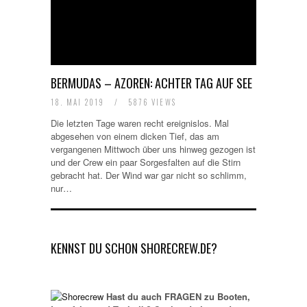
BERMUDAS – AZOREN: ACHTER TAG AUF SEE
18. MAI 2019
/
5876 VIEWS
Die letzten Tage waren recht ereignislos. Mal
abgesehen von einem dicken Tief, das am
vergangenen Mittwoch über uns hinweg gezogen ist
und der Crew ein paar Sorgesfalten auf die Stirn
gebracht hat. Der Wind war gar nicht so schlimm,
nur…
KENNST DU SCHON SHORECREW.DE?
Hast du auch FRAGEN zu Booten,