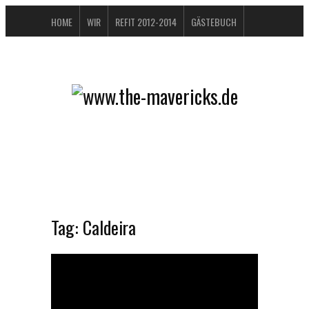
HOME
WIR
REFIT 2012-2014
GÄSTEBUCH
BUCHTIPPS
FAQ
KONTAKT / IMPRESSUM
DATENSCHUTZERKLÄRUNG
Tag:
Caldeira