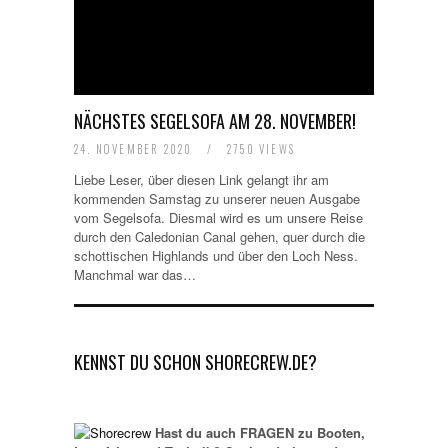
NÄCHSTES SEGELSOFA AM 28. NOVEMBER!
24. NOVEMBER 2020
/
2750 VIEWS
Liebe Leser, über diesen Link gelangt ihr am
kommenden Samstag zu unserer neuen Ausgabe
vom Segelsofa. Diesmal wird es um unsere Reise
durch den Caledonian Canal gehen, quer durch die
schottischen Highlands und über den Loch Ness.
Manchmal war das…
KENNST DU SCHON SHORECREW.DE?
Hast du auch FRAGEN zu Booten,