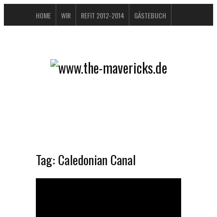
HOME
WIR
REFIT 2012-2014
GÄSTEBUCH
BUCHTIPPS
FAQ
KONTAKT / IMPRESSUM
DATENSCHUTZERKLÄRUNG
Tag:
Caledonian Canal