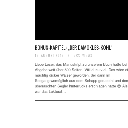
BONUS-KAPITEL: „DER DAMOKLES-KOHL“
13. AUGUST 2018
/
7222 VIEWS
Liebe Leser, das Manuskript zu unserem Buch hatte bei
Abgabe weit über 500 Seiten. Viiiiiel zu viel. Das wäre e
mächtig dicker Wälzer geworden, der dann im
Seegang womöglich aus dem Schapp gerutscht und den
überraschten Segler hinterrücks erschlagen hätte 😉 Al
war das Lektorat…