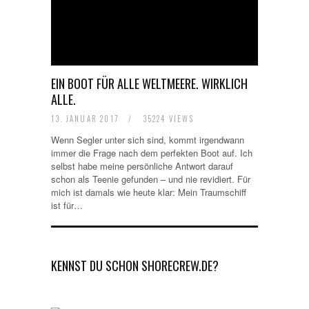
EIN BOOT FÜR ALLE WELTMEERE. WIRKLICH
ALLE.
13. JANUAR 2017
/
35224 VIEWS
Wenn Segler unter sich sind, kommt irgendwann
immer die Frage nach dem perfekten Boot auf. Ich
selbst habe meine persönliche Antwort darauf
schon als Teenie gefunden – und nie revidiert. Für
mich ist damals wie heute klar: Mein Traumschiff
ist für…
KENNST DU SCHON SHORECREW.DE?