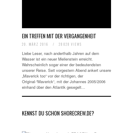
EIN TREFFEN MIT DER VERGANGENHEIT
20. MÄRZ 2016
/
28028 VIEWS
Liebe Leser, nach anderthalb Jahren auf dem
Wasser ist ein neuer Meilenstein erreicht.
Wahrscheinlich sogar einer der bedeutendsten
unserer Reise. Seit vorgestern Abend ankert unsere
„Maverick too“ vor der richtigen, der
Original-“Maverick“, mit der Johannes 2005/2006
einhand über den Atlantik gesegelt…
KENNST DU SCHON SHORECREW.DE?