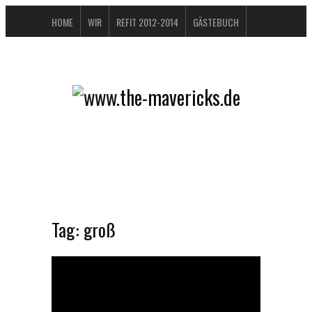
HOME
WIR
REFIT 2012-2014
GÄSTEBUCH
BUCHTIPPS
FAQ
KONTAKT / IMPRESSUM
DATENSCHUTZERKLÄRUNG
Tag:
groß