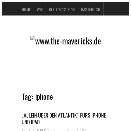
HOME
WIR
REFIT 2012-2014
GÄSTEBUCH
BUCHTIPPS
FAQ
KONTAKT / IMPRESSUM
DATENSCHUTZERKLÄRUNG
Tag:
iphone
„ALLEIN ÜBER DEN ATLANTIK“ FÜRS IPHONE
UND IPAD
17. DEZEMBER 2010
/
3801 VIEWS