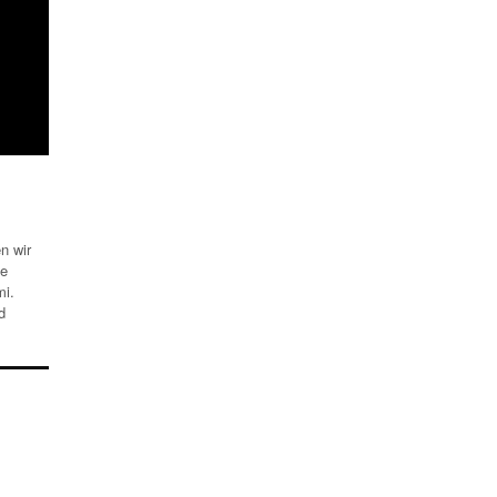
n wir
ge
mi.
d