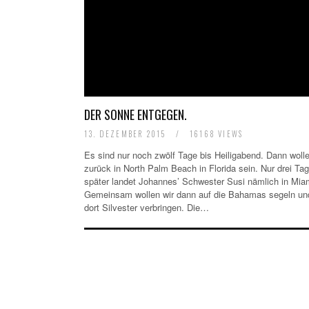
DER SONNE ENTGEGEN.
13. DEZEMBER 2015
/
16168 VIEWS
Es sind nur noch zwölf Tage bis Heiligabend. Dann wolle
zurück in North Palm Beach in Florida sein. Nur drei Ta
später landet Johannes’ Schwester Susi nämlich in Mia
Gemeinsam wollen wir dann auf die Bahamas segeln un
dort Silvester verbringen. Die…