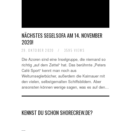
NÄCHSTES SEGELSOFA AM 14. NOVEMBER
2020!
29. OKTOBER 2020
/
3595 VIEWS
Die Azoren sind eine Inselgruppe, die niemand so
richtig „auf dem Zettel“ hat. Das berühmte „Peters
Café Sport“ kennt man noch aus
Weltumseglerbücher, außerdem die Kaimauer mit
den vielen, selbstgemalten Schiffsbildern. Aber
ansonsten können wenige sagen, was es auf den…
KENNST DU SCHON SHORECREW.DE?