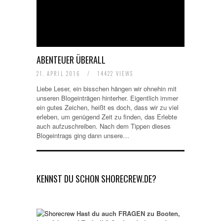
ABENTEUER ÜBERALL
21. APRIL 2016
/
14422 VIEWS
Liebe Leser, ein bisschen hängen wir ohnehin mit
unseren Blogeinträgen hinterher. Eigentlich immer
ein gutes Zeichen, heißt es doch, dass wir zu viel
erleben, um genügend Zeit zu finden, das Erlebte
auch aufzuschreiben. Nach dem Tippen dieses
Blogeintrags ging dann unsere…
KENNST DU SCHON SHORECREW.DE?
Hast du auch FRAGEN zu Booten,