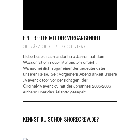
EIN TREFFEN MIT DER VERGANGENHEIT
20. MÄRZ 2016
/
28029 VIEWS
Liebe Leser, nach anderthalb Jahren auf dem
Wasser ist ein neuer Meilenstein erreicht.
Wahrscheinlich sogar einer der bedeutendsten
unserer Reise. Seit vorgestern Abend ankert unsere
„Maverick too“ vor der richtigen, der
Original-“Maverick“, mit der Johannes 2005/2006
einhand über den Atlantik gesegelt…
KENNST DU SCHON SHORECREW.DE?