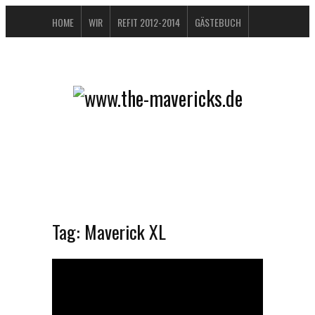
HOME
WIR
REFIT 2012-2014
GÄSTEBUCH
BUCHTIPPS
FAQ
KONTAKT / IMPRESSUM
DATENSCHUTZERKLÄRUNG
Tag:
Maverick XL