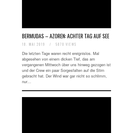
BERMUDAS – AZOREN: ACHTER TAG AUF SEE
18. MAI 2019
/
5870 VIEWS
Die letzten Tage waren recht ereignislos. Mal
abgesehen von einem dicken Tief, das am
vergangenen Mittwoch über uns hinweg gezogen ist
und der Crew ein paar Sorgesfalten auf die Stirn
gebracht hat. Der Wind war gar nicht so schlimm,
nur…