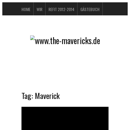
HOME
WIR
REFIT 2012-2014
GÄSTEBUCH
BUCHTIPPS
FAQ
KONTAKT / IMPRESSUM
DATENSCHUTZERKLÄRUNG
Tag:
Maverick