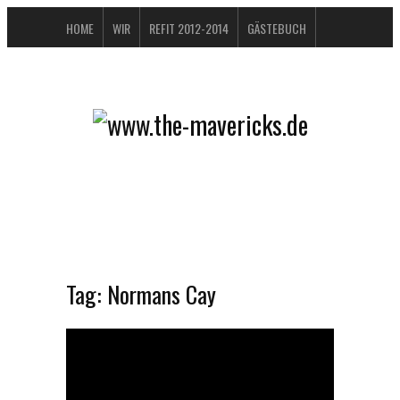
HOME
WIR
REFIT 2012-2014
GÄSTEBUCH
BUCHTIPPS
FAQ
KONTAKT / IMPRESSUM
DATENSCHUTZERKLÄRUNG
Tag:
Normans Cay