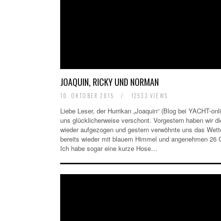
JOAQUIN, RICKY UND NORMAN
10. OKTOBER 2015
/
12533 VIEWS
Liebe Leser, der Hurrikan „Joaquin“ (Blog bei YACHT-onli
uns glücklicherweise verschont. Vorgestern haben wir d
wieder aufgezogen und gestern verwöhnte uns das Wett
bereits wieder mit blauem Himmel und angenehmen 26 
Ich habe sogar eine kurze Hose…