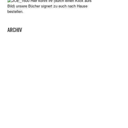
Hier könnt ihr (durch einen Klick aufs
Bild) unsere Bücher signert zu euch nach Hause
bestellen.
ARCHIV
Archiv
KAFFEEKASSE
Gut unterhalten worden? Dann wirf doch etwas in
unsere Kaffeekasse. Dazu einfach auf die Tasse
klicken. Wir legen das Geld auf die Seite, um neue
Reisen unternehmen zu können.